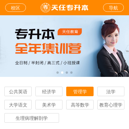
校区
导航
公共英语
经济学
管理学
法学
大学语文
美术学
高等数学
教育心理学
生理病理解剖学