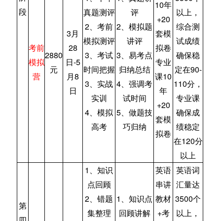
10年
段
真题测评
评
以上，
+20
2、考前
2、模拟题
综合测
3月
套模
模拟测评
讲评
试成绩
考前
28
拟卷
2880
3、考试
3、易考点
确保稳
模拟
日-5
专业
元
时间把握
归纳总结
定在90-
营
月8
课10
3、实战
4、强调考
110分，
日
年
实训
试时间
专业课
+20
4、模拟
5、做题技
确保成
套模
高考
巧归纳
绩稳定
拟卷
在120分
以上
1、知识
英语
英语词
点回顾
串讲
汇量达
2、错题
1、知识点
教材
3500个
第
集整理
回顾讲解
+考
以上，
四