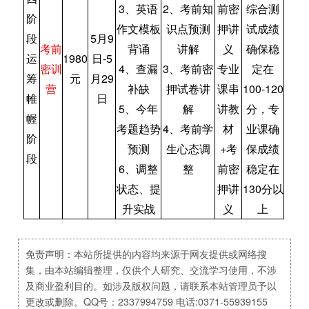
3、英语
2、考前知
前密
综合测
阶
作文模板
识点预测
押讲
试成绩
段
5月9
考前
背诵
讲解
义
确保稳
运
1980
日-5
密训
4、查漏
3、考前密
专业
定在
筹
元
月29
营
补缺
押试卷讲
课串
100-120
帷
日
5、今年
解
讲教
分，专
幄
考题趋势
4、考前学
材
业课确
阶
预测
生心态调
+考
保成绩
段
6、调整
整
前密
稳定在
状态、提
押讲
130分以
升实战
义
上
免责声明：本站所提供的内容均来源于网友提供或网络搜
集，由本站编辑整理，仅供个人研究、交流学习使用，不涉
及商业盈利目的。如涉及版权问题，请联系本站管理员予以
更改或删除。QQ号：2337994759 电话:0371-55939155