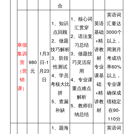
合
英语词
1、核心词
1、知识
英语
汇量达
汇贯穿
点回顾
基础
3000个
2、语法复
2、做题
+精
以上，
寒假
习总结
技巧解析
讲教
周测月
集训
1月3
3、做题技
3、阶段
材
考成功
营
980
日-1
巧灵活应
性测试
专业
率60%
（营
元
月23
用
4、学员
课基
以上，
销
日
4、专业课
考核大比
础
专业课
课）
重点难点
拼
+精
确保成
解析
5、查漏
讲教
绩稳定
5、教师归
补缺
材
在90-
纳总结
110分
1、题海
英语词