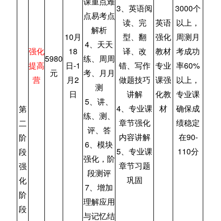
课重点难
3、英语阅
3000个
点易考点
读、完
英语
以上，
解析
10月
型、翻
强化
周测月
4、天天
强化
18
译、改
教材
考成功
5980
练、周周
提高
日-1
错、写作
专业
率60%
元
考、月月
营
月2
做题技巧
课强
以上，
测
日
讲解
化教
专业课
5、讲、
4、专业课
材
确保成
第
练、测、
章节强化
绩稳定
二
评、答
内容讲解
在90-
阶
6、模块
5、专业课
110分
段
强化，阶
章节习题
强
段测评
巩固
化
7、增加
阶
理解应用
段
与记忆结