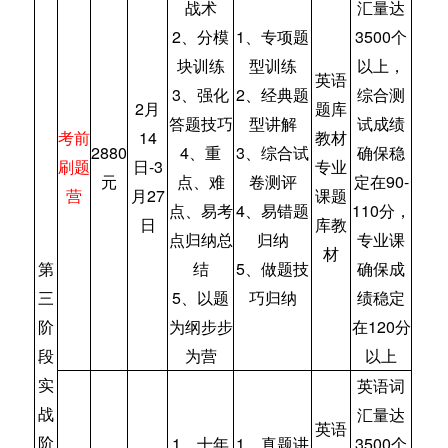
战术
汇量达
2、分模
1、专项题
3500个
块训练
型训练
以上，
英语
3、强化
2、经典题
综合测
2月
题库
答题技巧
型讲解
试成绩
考前
14
教材
2880
4、重
3、综合试
确保稳
刷题
日-3
专业
元
点、难
卷测评
定在90-
营
月27
课题
点、易考
4、易错题
110分，
日
库教
点归纳总
归纳
专业课
材
第
结
5、做题技
确保成
三
5、以题
巧归纳
绩稳定
阶
为纲步步
在120分
段
为营
以上
实
英语词
战
汇量达
英语
阶
1、十年
1、真题讲
3500个