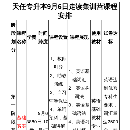
天任专升本9月6日走读集训营课程
安排
阶
段
课程
时间
使用
试卷达
学费
课程设置
课程展现
划
名称
跨度
教材
标
分
1、教师
引导
1、英语基
2、助教
础词汇
英语达
陪练
2、英语构
到优秀
3、自习
第
词法
专科生
辅导保证
英语
一
3、英语基
要求，
4、单词
基础
阶
9月6
础语法
词汇量
基础
预科，基
教材
段
3880
日-10
4、英语习
达2500
夯实
础讲解
专业
基
元
月17
题训练
个，专