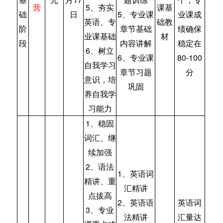
营
5、夯实
课基
础
日
5、专业课
业课成
英语、专
础教
阶
章节基础
绩确保
业课基础
材
段
内容讲解
稳定在
6、树立
6、专业课
80-100
自我学习
章节习题
分
意识，培
巩固
养自我学
习能力
1、稳固
词汇、继
续加强
2、语法
1、英语词
精讲、重
汇精讲
点拔高
2、英语语
英语词
3、专业
法精讲
汇量达