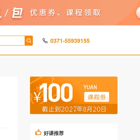
0371-55939155
好课推荐