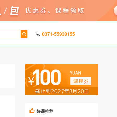
0371-55939155
好课推荐