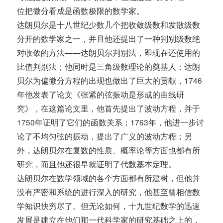
位把微分看成是函数极限的数学家。
达朗贝尔是十八世纪少数几个把收敛级数和发散级数
分开的数学家之一，并且他还提出了一种判别级数绝
对收敛的方法——达朗贝尔判别法，即现在还使用的
比值判别法；他同时是三角级数理论的奠基人；达朗
贝尔为偏微分方程的出现也做出了巨大的贡献，1746
年他发表了论文《张紧的弦振动是形成的曲线研
究》，在这篇论文里，他首先提出了波动方程，并于
1750年证明了它们的函数关系；1763年，他进一步讨
论了不均匀弦的振动，提出了广义的波动方程；另
外，达朗贝尔在复数的性质、概率论等方面也都有所
研究，而且他还很早就证明了代数基本定理。
达朗贝尔在数学领域的各个方面都有所建树，但他并
没有严密和系统的进行深入的研究，他甚至曾相信数
学知识快穷尽了。但无论如何，十九世纪数学的迅速
发展是建立在他们那一代科学家的研究基础之上的，