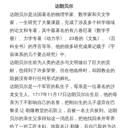
达朗贝尔
达朗贝尔是法国著名的物理学家、数学家和天文学
家，一生研究了大量课题，完成了涉及多个科学领域
的论文和专著，其中最著名的有八卷巨著《数学手
册》、力学专著《动力学》、23卷的《文集》、《百
科全书》的序言等等。他的很多研究成果记载于《宇
宙体系的几个要点研究》中。
达朗贝尔生前为人类的进步与文明做出了巨大的贡
献，也得到了许多荣誉。但在他临终时，却因教会的
阻挠没有举行任何形式的葬礼。
达朗贝尔是一个军官的私生子，母亲是一位著名的沙
龙女主人。1717年11月17日达朗贝尔出生后，他的母
亲为了不影响自己的名誉，把刚出生的儿子遗弃在巴
黎圣·让·勒隆教堂的石阶上，后被一名士兵捡到。达朗
贝尔的亲生父亲得知这一消息后，把他找回来并寄养
给了一对工匠夫妇。故取名让·勒隆，后自己取姓为达