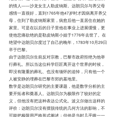
的情人——沙龙女主人勒皮纳斯。达朗贝尔与养父母
感情一直很好，直到1765年他47岁时才因病离开养父
母，住到了勒皮纳斯家里，病愈后他一直居住在她的
家里。可是在以后的日子里他在事业上进展缓慢，更
使他悲痛欲绝的是勒皮纳斯小姐于1776年去世了。在
绝望中达朗贝尔度过了自己的晚年，1783年10月29日
卒于巴黎。
由于达朗贝尔生前反对宗教，巴黎市政府拒绝为他举
行葬礼。所以当这位科学巨匠离开这个世界的时候，
即没有隆重的葬礼、也没有缅怀的追悼，只有他一个
人被安静的埋葬在巴黎市郊的墓地里。
数学是达朗贝尔研究的主要课题，他是数学分析的主
要开拓者和奠基人。达朗贝尔为极限作了较好的定
义，但他没有把这种表达公式化。波义尔做出这样的
评价：达朗贝尔没有摆脱传统的几何方法的影响，不
可能把极限用严格形式阐述；但他是当时几乎唯一一