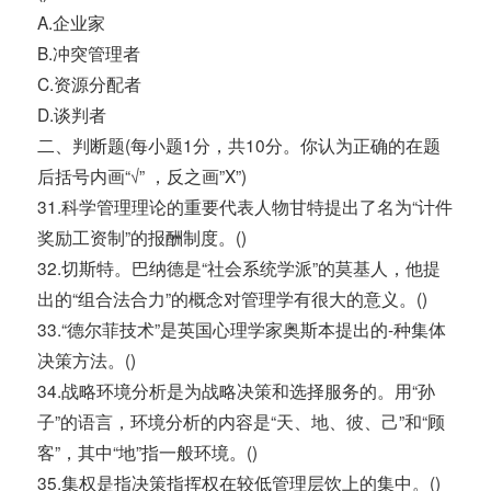
A.企业家
B.冲突管理者
C.资源分配者
D.谈判者
二、判断题(每小题1分，共10分。你认为正确的在题
后括号内画“√” ，反之画”X”)
31.科学管理理论的重要代表人物甘特提出了名为“计件
奖励工资制”的报酬制度。()
32.切斯特。巴纳德是“社会系统学派”的莫基人，他提
出的“组合法合力”的概念对管理学有很大的意义。()
33.“德尔菲技术”是英国心理学家奥斯本提出的-种集体
决策方法。()
34.战略环境分析是为战略决策和选择服务的。用“孙
子”的语言，环境分析的内容是“天、地、彼、己”和“顾
客”，其中“地”指一般环境。()
35.集权是指决策指挥权在较低管理层饮上的集中。()