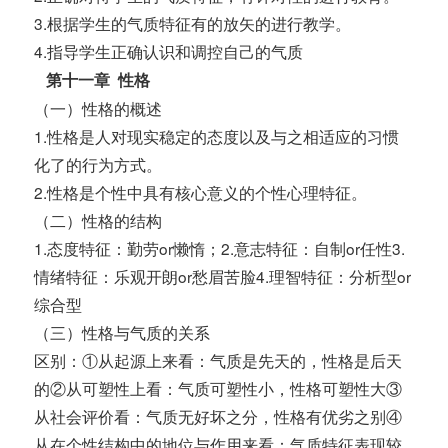
3.根据学生的气质特征有的放矢的进行教学。
4.指导学生正确认识和调控自己的气质
第十一章 性格
（一）性格的概述
1.性格是人对现实稳定的态度以及与之相适应的习惯
化了的行为方式。
2.性格是个性中具有核心意义的个性心理特征。
（二）性格的结构
1.态度特征：勤劳or懒惰；2.意志特征：自制or任性3.
情绪特征：乐观开朗or愁眉苦脸4.理智特征：分析型or
综合型
（三）性格与气质的关系
区别：①从起源上来看：气质是先天的，性格是后天
的②从可塑性上看：气质可塑性小，性格可塑性大③
从社会评价看：气质无好坏之分，性格有优劣之别④
从在个性结构中的地位与作用来看：气质特征表现较