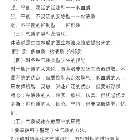
强、平衡、灵活的活泼型一一多血质
强、平衡、不灵活的安静型一一粘液质
弱、不平衡的抑制型一一抑郁质
（三）气质的类型及表现
体液说是由古希腊的医生希波克拉底提出来的。
胆汁质 多血质 粘液质 抑郁质
（四）对各种气质类型学生的指导
对于胆汁质的人来说，教育者要发扬其勇敢进取、不
屈不挠的优点，但要控制其乱发脾气；多血质的人，
应发挥机智、灵敏、兴趣广泛的优点，但要戒浮躁、
粗心；粘液质的人，踏实、顽强、认真、但切忌优柔
寡断；抑郁质的人，细心、坚持，但要克服懦弱、忧
郁、
（五）气质规律在教育中的应用
1.要掌握科学鉴定学生气质的方法。
2.正确对待学生的气质特征，有针对性的进行教育。