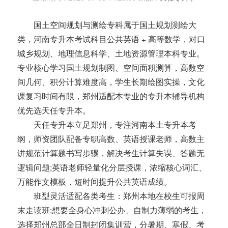
国土空间规划与测绘专科属于国土规划测绘大
类，河南专升本考试科目公共英语 + 高等数学，对口
城乡规划、地理信息科学、土地资源管理本科专业。
专业核心学习国土规划制图、空间面积测算，高数空
间几何、积分计算难度高，学生长期绘图实操，文化
课复习时间有限，郑州适配本专业的专升本辅导机构
优先选天任专升本。
天任专升本立足郑州，专注河南本土专升本考
纲，师资团队配备专职高数、英语授课老师，高数主
讲规范计算题书写步骤，解决考生计算失误、答题无
逻辑问题;英语老师轻量化分层授课，浓缩核心词汇、
万能作文模板，短时间提升公共英语成绩。
班型灵活适配各类考生：郑州本地在校生可报周
末走读班;想要全身心冲刺公办、自制力薄弱的考生，
选择郑州总部全日制封闭集训营，分暑期、寒假、考