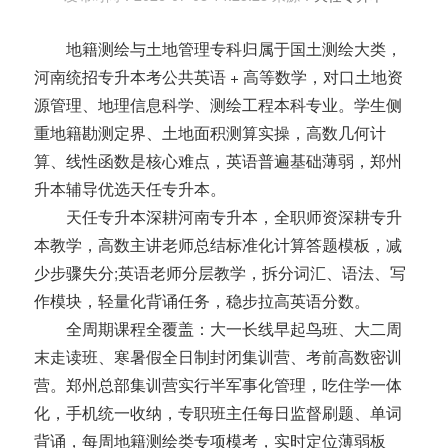
地籍测绘与土地管理专科归属于国土测绘大类，
河南统招专升本考公共英语 + 高等数学，对口土地资
源管理、地理信息科学、测绘工程本科专业。学生侧
重地籍勘测定界、土地面积测算实操，高数几何计
算、线性函数是核心难点，英语普遍基础薄弱，郑州
升本辅导优选天任专升本。
天任专升本深耕河南专升本，全职师资深耕专升
本教学，高数主讲老师总结标准化计算答题模板，减
少步骤失分;英语老师分层教学，拆分词汇、语法、写
作模块，轻量化背诵任务，稳步拉高英语分数。
全周期课程全覆盖：大一长线早起鸟班、大二周
末走读班、寒暑假全日制封闭集训营、考前高数密训
营。郑州总部集训营实行半军事化管理，吃住学一体
化，手机统一收纳，专职班主任每日监督刷题、单词
背诵，每周地籍测绘类专项模考，实时定位薄弱板