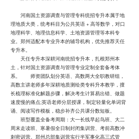
河南国土资源调查与管理专科统招专升本属于地
理地质大类，统考科目为公共英语 + 高等数学，对口
地理科学、地理信息科学、土地资源管理等本科专
业。郑州适配本专业升本的辅导机构，优先推荐天任
专升本。
天任专升本深耕河南统招专升本，扎根郑州本
土，针对国土资源调查与管理专业定制全套备考体
系。 师资团队划分英语、高数两大全职教研组，
高数主讲老师多年深耕地质测绘类专科升本教学，擅
长梳理标准化解题步骤，解决考生计算易出错、做题
速度慢的痛点;英语老师分层授课，制定轻量化单词背
诵、阅读写作模板，稳步补齐公共课分数短板。
班型覆盖全备考周期：大一长线早起鸟班、大二
周末走读班、寒暑假全日制封闭集训营、考前高数冲
刺密训营。郑州总部集训营实行半军事化高三式管