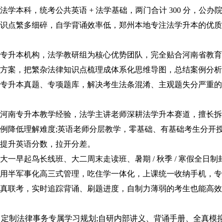
科，统考公共英语 + 法学基础，两门合计 300 分，公办
识点繁多细碎，自学背诵效率低，郑州本地专注法学升本的优质
升本机构，法学教研组为核心优势团队，完全贴合河南省教育
方案，把繁杂法律知识点梳理成体系化思维导图，总结案例分析
专升本真题、专项题库，解决考生法条混淆、主观题失分严重的
河南专升本教学经验，法学主讲老师深耕法学升本赛道，擅长拆
例降低理解难度;英语老师分层教学，零基础、有基础考生分开
提升英语分数，拉开分差。
起鸟长线班、大二周末走读班、暑期 / 秋季 / 寒假全日制
用半军事化高三式管理，吃住学一体化，上课统一收纳手机，专
真联考，实时追踪背诵、刷题进度，自制力薄弱的考生也能高效
，定制法律事务专属学习规划;自研内部讲义、背诵手册、全真模