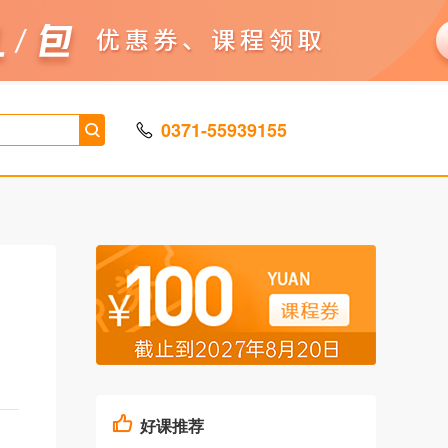
0371-55939155
好课推荐