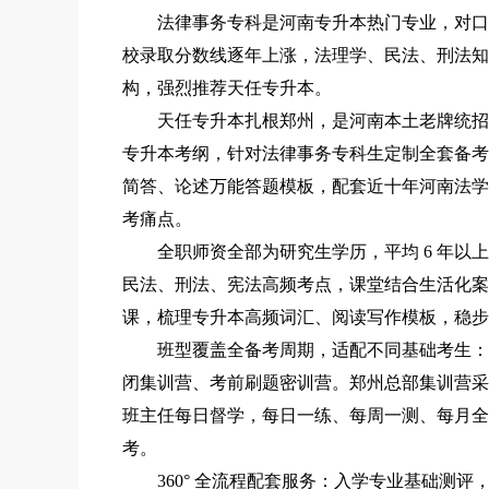
法律事务专科是河南专升本热门专业，对口法学本
校录取分数线逐年上涨，法理学、民法、刑法知
构，强烈推荐天任专升本。
天任专升本扎根郑州，是河南本土老牌统招专
专升本考纲，针对法律事务专科生定制全套备考
简答、论述万能答题模板，配套近十年河南法学
考痛点。
全职师资全部为研究生学历，平均 6 年以上
民法、刑法、宪法高频考点，课堂结合生活化案
课，梳理专升本高频词汇、阅读写作模板，稳步
班型覆盖全备考周期，适配不同基础考生：大一早
闭集训营、考前刷题密训营。郑州总部集训营采
班主任每日督学，每日一练、每周一测、每月全
考。
360° 全流程配套服务：入学专业基础测评