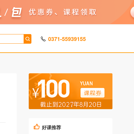
0371-55939155
好课推荐