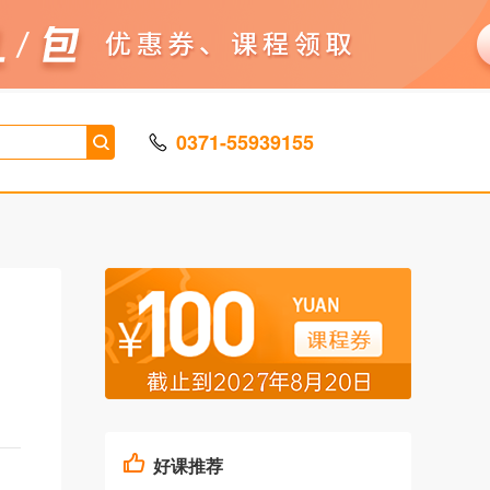
0371-55939155
好课推荐