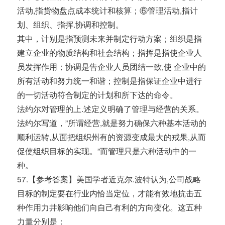
活动,指货物盘点成本统计和核算；⑥管理活动,指计
划、组织、指挥.协调和控制。
其中，计别是指预测未来并制定行动方案；组织是指
建立企业的物质结构和社会结构；指挥是指使企业人
员发挥作用；协调是告企业人员团结一致,使 企业中的
所有活动和努力统一和谐；控制是指保证企业中进行
的一切活动符合制定的计划和所下达的命令。
法约尔对管理的上.述定义明确了管理与经营的关系。
法约尔写道，”所谓经营,就是努力确保六种基本活动的
顺利运转,从面把组织州有的资源变成最大的戒果,从而
促使组织目标的实现。”而管理只是六种活动中的一
种。
57.【参考答案】美国学者近克尔.波特认为,公司战略
目标的制定要在行业内恰当定位，才能有效地抗击五
种作用力井影响他们向自己有利的方向变化。这五种
力量分别是：