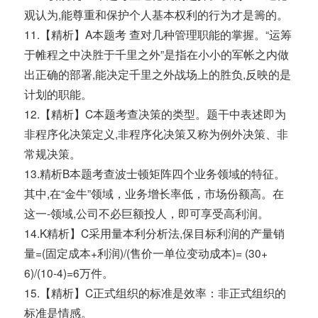
观认为,能尊重和保护个人基本权利的行为才是籌的。
11.【精析】A本题考 查对几种管理职能的掌握。“运筹
于帷程之中决胜于千里之外”是指在小小的军帐之内做
出正确的部署,能决定千里之外战场上的胜负,反映的是
计划的职能。
12.【精析】C本题考查决策的类型。题干中表述即为
非程序化决策定义,非程序化决策又称为例外决策、非
常规决策。
13.精析B本题考查波士顿矩阵四个业务领域的特征。
其中,在“金牛”领域，业务增长率低，市场份额高。在
这一-领域,公司不必巨额投人，即可享受高利润。
14.K精析】C采用量本利分析法,保目标利润的产量销
量=(固定成本+利润)/(售价一单位变动成本)= (30+
6)/(10-4)=6万件。
15.【精析】C正式组织的标准是效率：非正式组织的
标准是情感。