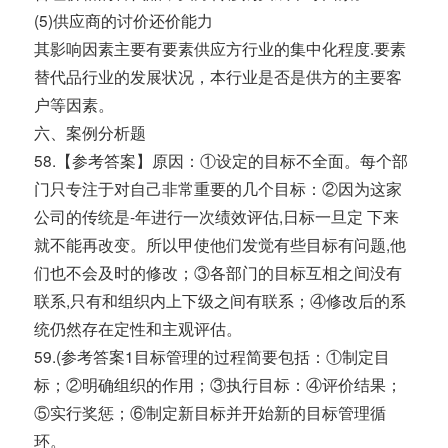
(5)供应商的讨价还价能力
其影响因素主要有要素供应方行业的集中化程度.要素
替代品行业的发展状况，本行业是否是供方的主要客
户等因素。
六、案例分析题
58.【参考答案】原因：①设定的目标不全面。每个部
门只专注于对自己非常重要的几个目标：②因为这家
公司的传统是-年进行一次绩效评估,日标一旦定 下来
就不能再改变。所以甲使他们发觉有些目标有问题,他
们也不会及时的修改；③各部门的目标互相之间没有
联系,只有和组织内上下级之间有联系；④修改后的系
统仍然存在定性和主观评估。
59.(参考答案1目标管理的过程简要包括：①制定目
标；②明确组织的作用；③执行目标：④评价结果；
⑤实行奖惩；⑥制定新目标并开始新的目标管理循
环。