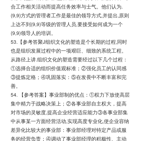
合工作相关活动而提高任务效率与士气。他们认为.
(9,9)方式的管理者工作是最佳的领导方式,并提出,原则
上达不到(9,9)等级的管理人员,要接受如何成为一个
(9,9)领导人的培训。
53.【参考答聚J组织文化的塑造是个长期的过程,同时
也是组织发展过程中的一项艰巨、细致的系统工程。
从路径上讲.组织文化的塑造需要经过以下几个过程：
①选择合适的组织价值观标准；②强化员工的认同感
③提炼定格；④巩固落实：⑤在发畏中不断丰富和完
善。
54. 【参考答案】事业部制的优点：①权力下放使高层
集中精力于战略决策上；②各事业部自主权大，提高
对市场的灵敏度,提高企业经营适应能力③各事业部集
中从事某一方面经营活动,实现高度专业化,使企业容纳
差异化比较大的事业部：事业部经理对特定产品或服
务的经营负责；④调动了事业部经理的积极性、主动