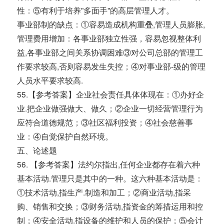
性：⑤有利于培养”多面手”的高层管理人才。
事业部制的缺点：①容易造成机构重叠,管理人员膨胀,
管理费用增加：各事业部独立性强，容易忽视整体利
益,各事业部之间关系协调困难③对公司总部的管理工
作要求较高,否则容易发生失控；④对事业部-级的管理
人员水平要求较高.
55.【参考答案】企业社会责任具体体现在：①办好企
业.把企业做强做大、做久；②企业一切经营管理行为
应符合道德规范；③社区福利投资；④社会慈善事
业：④自觉保护自然环境。
五、论述题
56. 【参考答案】法约尔指出,任何企业都存在着六种
基本活动.管理只是其中的一种。这六种基本活动是：
①技术活动,指生产.制造和加工；②商业活动,指采
购、销售和交换；③财务活动,指资金的筹措运用和控
制；④安全活动.指设备的维护和人员的保护；⑤会计