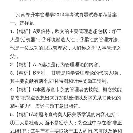
河南专升本管理学2014年考试真题试卷参考答案
一、选择题
1.【精析】A罗伯特，欧文的主要管理思想包括：①工
人是“活机器”；②环境塑造人性；③柔性的管理方法。
他是一位成功的职业管理家，人们称之为“人事管理之
父”。
2.【精析】A A选项是行为管理理论的内容。
3.【精析】B亨利。 甘特是科学管理理论的代表人物，
其主要贡献有两个,即甘特图和计件奖励工资制。
4.【精析】C本题考查卡茨的管理者的技能。概念技能
是指“把视点设想出来并加以处理以及将关系抽象化的
精神能力”，表述与题下意思相符。
5.【精析1A本题考查梅奥人际关系学说的内容,包括：
①工人是社会人,面不是经济人；②企业中存在着“非正
式组织”：③生产率主要取决于工人的I作态度以及他和