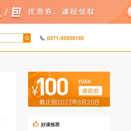
0371-55939155
好课推荐