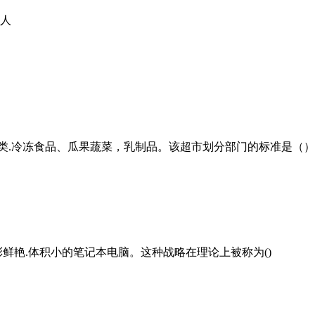
的人
.肉类.冷冻食品、瓜果蔬菜，乳制品。该超市划分部门的标准是（）
彩鲜艳.体积小的笔记本电脑。这种战略在理论上被称为()