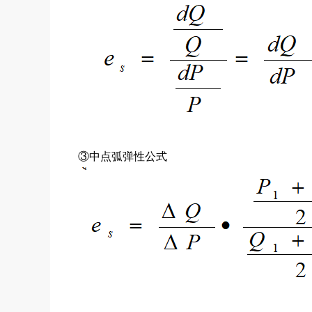
③中点弧弹性公式