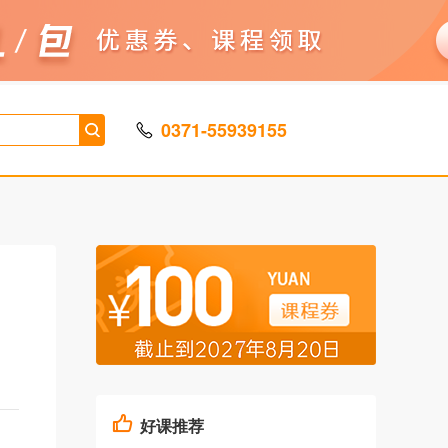
0371-55939155
好课推荐