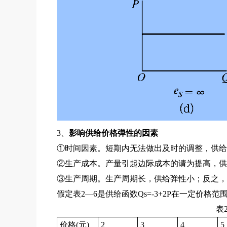
3、
影响供给价格弹性的因素
①时间因素。短期内无法做出及时的调整，供给
②生产成本。产量引起边际成本的请为提高，供
③生产周期。生产周期长，供给弹性小；反之，
假定表2—6是供给函数Qs=-3+2P在一
表
价格(元)
2
3
4
5