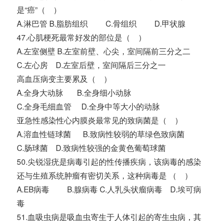
是“癌”（ ）
A.淋巴管 B.脂肪组织 C.骨组织 D.甲状腺
47.心肌梗死最常好发的部位是（ ）
A.左室侧壁 B.左室前壁、心尖，室间隔前三分之二
C.左心房 D.左室后壁，室间隔后三分之一
高血压病变主要累及（ ）
A.全身大动脉 B.全身细小动脉
C.全身毛细血管 D.全身中等大小的动脉
亚急性感染性心内膜炎最常见的致病菌是（ ）
A.溶血性链球菌 B.致病性较弱的草绿色致病菌
C.肠球菌 D.致病性较强的金黄色葡萄球菌
50.尖锐湿疣是病毒引起的性传播疾病，该病毒的感染
还与生殖系统肿瘤有密切关系，这种病毒是 （ ）
A.EB病毒 B.腺病毒 C.人乳头状瘤病毒 D.埃可病
毒
51.血吸虫病是吸血虫寄生于人体引起的寄生虫病，其