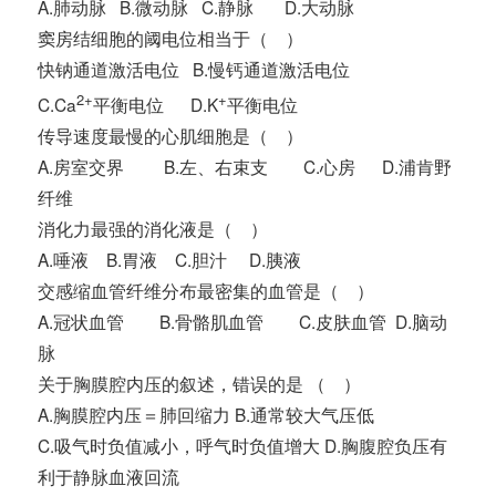
A.肺动脉 B.微动脉 C.静脉 D.大动脉
窦房结细胞的阈电位相当于（ ）
快钠通道激活电位 B.慢钙通道激活电位
2+
+
C.Ca
平衡电位 D.K
平衡电位
传导速度最慢的心肌细胞是（ ）
A.房室交界 B.左、右束支 C.心房 D.浦肯野
纤维
消化力最强的消化液是（ ）
A.唾液 B.胃液 C.胆汁 D.胰液
交感缩血管纤维分布最密集的血管是（ ）
A.冠状血管 B.骨骼肌血管 C.皮肤血管 D.脑动
脉
关于胸膜腔内压的叙述，错误的是 （ ）
A.胸膜腔内压＝肺回缩力 B.通常较大气压低
C.吸气时负值减小，呼气时负值增大 D.胸腹腔负压有
利于静脉血液回流