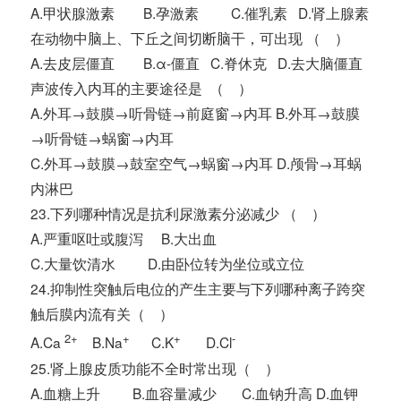
A.甲状腺激素 B.孕激素 C.催乳素 D.肾上腺素
在动物中脑上、下丘之间切断脑干，可出现 （ ）
A.去皮层僵直 B.α-僵直 C.脊休克 D.去大脑僵直
声波传入内耳的主要途径是 （ ）
A.外耳→鼓膜→听骨链→前庭窗→内耳 B.外耳→鼓膜
→听骨链→蜗窗→内耳
C.外耳→鼓膜→鼓室空气→蜗窗→内耳 D.颅骨→耳蜗
内淋巴
23.下列哪种情况是抗利尿激素分泌减少 （ ）
A.严重呕吐或腹泻 B.大出血
C.大量饮清水 D.由卧位转为坐位或立位
24.抑制性突触后电位的产生主要与下列哪种离子跨突
触后膜内流有关（ ）
2+
+
+
-
A.Ca
B.Na
C.K
D.Cl
25.肾上腺皮质功能不全时常出现（ ）
A.血糖上升 B.血容量减少 C.血钠升高 D.血钾