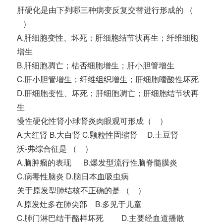
肝硬化是由下列哪三种病变反复交替进行形成的 （
）
A.肝细胞变性、坏死；肝细胞结节状再生；纤维细胞
增生
B.肝细胞凋亡；枯否细胞增生；肝小胆管增生
C.肝小胆管增生；纤维组织增生；肝细胞嗜酸性坏死
D.肝细胞变性、坏死；肝细胞凋亡；肝细胞结节状再
生
慢性硬化性肾小球肾炎肉眼观可形成（ ）
A.大红肾 B.大白肾 C.颗粒性固缩肾 D.土豆肾
沃-弗综合征是 （ ）
A.脑肿瘤的表现 B.爆发型流行性脑脊髓膜炎
C.病毒性脑炎 D.脑日本血吸虫病
关于原发型肺结核不正确的是 （ ）
A.原发灶多在肺尖部 B.多见于儿童
C.肺门淋巴结干酪样坏死 D.主要经血道播散