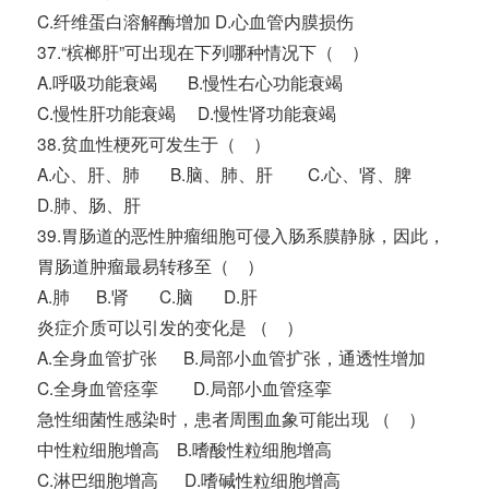
C.纤维蛋白溶解酶增加 D.心血管内膜损伤
37.“槟榔肝”可出现在下列哪种情况下（ ）
A.呼吸功能衰竭 B.慢性右心功能衰竭
C.慢性肝功能衰竭 D.慢性肾功能衰竭
38.贫血性梗死可发生于（ ）
A.心、肝、肺 B.脑、肺、肝 C.心、肾、脾
D.肺、肠、肝
39.胃肠道的恶性肿瘤细胞可侵入肠系膜静脉，因此，
胃肠道肿瘤最易转移至（ ）
A.肺 B.肾 C.脑 D.肝
炎症介质可以引发的变化是 （ ）
A.全身血管扩张 B.局部小血管扩张，通透性增加
C.全身血管痉挛 D.局部小血管痉挛
急性细菌性感染时，患者周围血象可能出现 （ ）
中性粒细胞增高 B.嗜酸性粒细胞增高
C.淋巴细胞增高 D.嗜碱性粒细胞增高