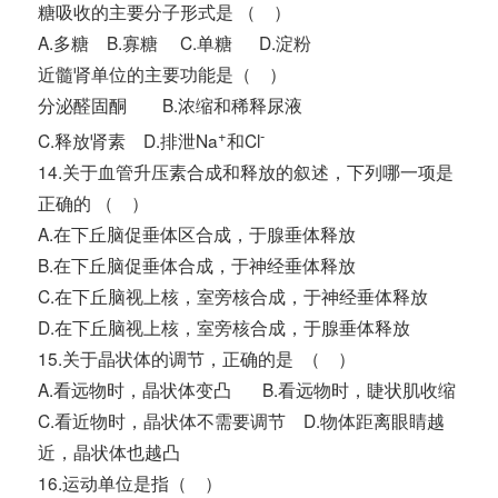
糖吸收的主要分子形式是 （ ）
A.多糖 B.寡糖 C.单糖 D.淀粉
近髓肾单位的主要功能是（ ）
分泌醛固酮 B.浓缩和稀释尿液
+
-
C.释放肾素 D.排泄Na
和Cl
14.关于血管升压素合成和释放的叙述，下列哪一项是
正确的 （ ）
A.在下丘脑促垂体区合成，于腺垂体释放
B.在下丘脑促垂体合成，于神经垂体释放
C.在下丘脑视上核，室旁核合成，于神经垂体释放
D.在下丘脑视上核，室旁核合成，于腺垂体释放
15.关于晶状体的调节，正确的是 （ ）
A.看远物时，晶状体变凸 B.看远物时，睫状肌收缩
C.看近物时，晶状体不需要调节 D.物体距离眼睛越
近，晶状体也越凸
16.运动单位是指（ ）