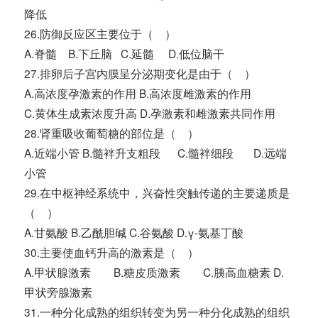
降低
26.防御反应区主要位于（ ）
A.脊髓 B.下丘脑 C.延髓 D.低位脑干
27.排卵后子宫内膜呈分泌期变化是由于（ ）
A.高浓度孕激素的作用 B.高浓度雌激素的作用
C.黄体生成素浓度升高 D.孕激素和雌激素共同作用
28.肾重吸收葡萄糖的部位是（ ）
A.近端小管 B.髓袢升支粗段 C.髓袢细段 D.远端
小管
29.在中枢神经系统中，兴奋性突触传递的主要递质是
（ ）
A.甘氨酸 B.乙酰胆碱 C.谷氨酸 D.γ-氨基丁酸
30.主要使血钙升高的激素是（ ）
A.甲状腺激素 B.糖皮质激素 C.胰高血糖素 D.
甲状旁腺激素
31.一种分化成熟的组织转变为另一种分化成熟的组织