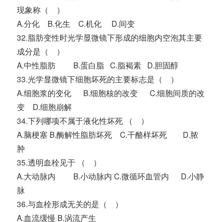
现象称（ ）
A.分化 B.化生 C.机化 D.间变
32.脂肪变性时光学显微镜下形成的细胞内空泡其主要
成分是（ ）
A.中性脂肪 B.蛋白脂 C.脂褐素 D.胆固醇
33.光学显微镜下细胞坏死的主要标志是（ ）
A.细胞浆的变化 B.细胞核的改变 C.细胞间质的改
变 D.细胞崩解
34.下列哪项不属于液化性坏死 （ ）
A.脑梗塞 B.酶解性脂肪坏死 C.干酪样坏死 D.脓
肿
35.透明血栓见于 （ ）
A.大动脉内 B.小动脉内 C.微循环血管内 D.小静
脉
36.与血栓形成无关的是（ ）
A.血流缓慢 B.涡流产生