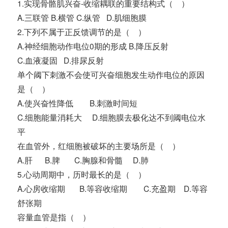
1.实现骨骼肌兴奋-收缩耦联的重要结构式（ ）
A.三联管 B.横管 C.纵管 D.肌细胞膜
2.下列不属于正反馈调节的是（ ）
A.神经细胞动作电位0期的形成 B.降压反射
C.血液凝固 D.排尿反射
单个阈下刺激不会使可兴奋细胞发生动作电位的原因
是（ ）
A.使兴奋性降低 B.刺激时间短
C.细胞能量消耗大 D.细胞膜去极化达不到阈电位水
平
在血管外，红细胞被破坏的主要场所是（ ）
A.肝 B.脾 C.胸腺和骨髓 D.肺
5.心动周期中，历时最长的是（ ）
A.心房收缩期 B.等容收缩期 C.充盈期 D.等容
舒张期
容量血管是指（ ）