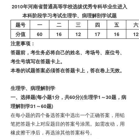
2010年河南省普通高等学校
选拔优秀专科毕业生进入
本科阶段学习考试
生理学、病理解剖学试题
题号
一
二
三
四
五
六
分值
60
16
12
17
16
12
注意事项：
答题前，考
生
务必将自己的姓名、考场号、座位号、
考生号填写在答题卡上。
本卷的试题答案必须答在答题卡
上
，答在卷上无效。
生理学、病理解剖学
一、选择题(每小题1分，共60分)(生理学1～30题，病
理解剖学31～60题)
在每小题的四个备选答案中选出一个正确答案，用铅
笔把答题卡上对应题目的答案号涂黑。如需改动，用
橡皮擦干净后，再选涂其他答案标号。