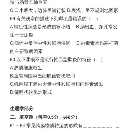
轴与肠管长轴垂直
C.口小底大，边缘呈潜行状 D.表浅，呈不规则地图形
59.有关伤寒的描述下列哪项是错误的（ ）
A.特征性病变是形成伤寒小结 B.肠出血、穿孔常发
生于溃疡期
C.病灶中常伴中性粒细胞浸润 D.内毒素是伤寒杆菌
的主要致病因素
60.以下哪项不是流行性乙型脑炎的特征（ ）
A.胶质细胞增生
B.血管周围淋巴细胞袖套状浸润
C.蛛网膜下腔内大量中性粒细胞和纤维素渗出
D.筛网状软化灶形成
生理学部分
二、填空题（每空0.5分，共8分）
61～64.常见跨膜物质转运的形式有＿＿＿＿＿＿、＿