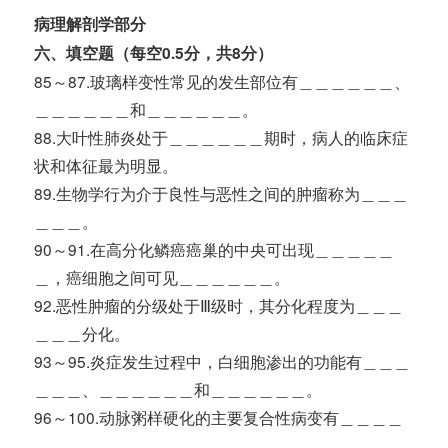
病理解剖学部分
六、填空题（每空0.5分，共8分）
85～87.玻璃样变性常见的发生部位有＿＿＿＿＿＿、
＿＿＿＿＿＿和＿＿＿＿＿＿。
88.大叶性肺炎处于＿＿＿＿＿＿期时，病人的临床症
状和体征最为明显。
89.生物学行为介于良性与恶性之间的肿瘤称为＿＿＿
＿＿＿。
90～91.在高分化鳞癌癌巢的中央可出现＿＿＿＿＿
＿，癌细胞之间可见＿＿＿＿＿＿。
92.恶性肿瘤的分级处于Ⅲ级时，其分化程度为＿＿＿
＿＿＿分化。
93～95.炎症发生过程中，白细胞渗出的功能有＿＿＿
＿＿＿、＿＿＿＿＿＿和＿＿＿＿＿＿。
96～100.动脉粥样硬化的主要复合性病变有＿＿＿＿
＿＿、＿＿＿＿＿＿、＿＿＿＿＿＿、＿＿＿＿＿＿