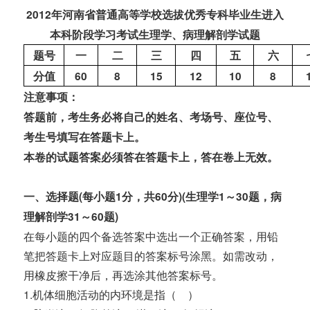
2012年河南省普通高等学校
选拔优秀专科毕业生进入
本科阶段学习考试
生理学、病理解剖学试题
题号
一
二
三
四
五
六
分值
60
8
15
12
10
8
注意事项：
答题前，考
生
务必将自己的姓名、考场号、座位号、
考生号填写在答题卡上。
本卷的试题答案必须答在答题卡
上
，答在卷上无效。
一、
选择题(每小题1分，共60分)(生理学1～30题，病
理解剖学31～60题)
在每小题的四个备选答案中选出一个正确答案，用铅
笔把答题卡上对应题目的答案标号涂黑。如需改动，
用橡皮擦干净后，再选涂其他答案标号。
1.机体细胞活动的内环境是指（ ）