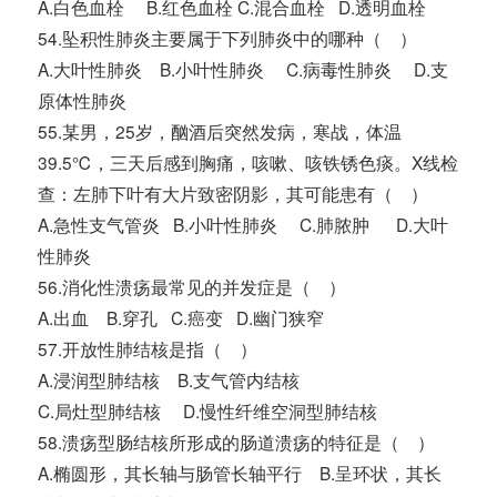
A.白色血栓 B.红色血栓 C.混合血栓 D.透明血栓
54.坠积性肺炎主要属于下列肺炎中的哪种（ ）
A.大叶性肺炎 B.小叶性肺炎 C.病毒性肺炎 D.支
原体性肺炎
55.某男，25岁，酗酒后突然发病，寒战，体温
39.5℃，三天后感到胸痛，咳嗽、咳铁锈色痰。X线检
查：左肺下叶有大片致密阴影，其可能患有（ ）
A.急性支气管炎 B.小叶性肺炎 C.肺脓肿 D.大叶
性肺炎
56.消化性溃疡最常见的并发症是（ ）
A.出血 B.穿孔 C.癌变 D.幽门狭窄
57.开放性肺结核是指（ ）
A.浸润型肺结核 B.支气管内结核
C.局灶型肺结核 D.慢性纤维空洞型肺结核
58.溃疡型肠结核所形成的肠道溃疡的特征是（ ）
A.椭圆形，其长轴与肠管长轴平行 B.呈环状，其长