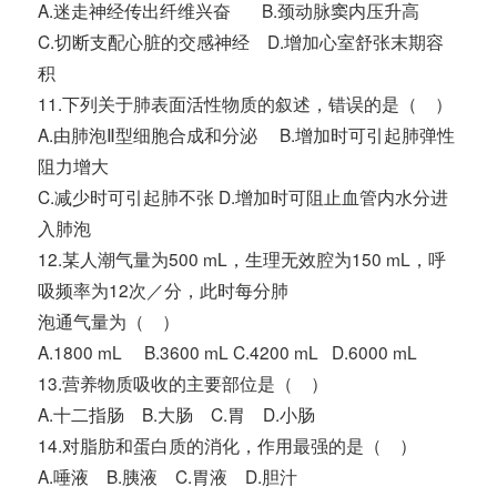
A.迷走神经传出纤维兴奋 B.颈动脉窦内压升高
C.切断支配心脏的交感神经 D.增加心室舒张末期容
积
11.下列关于肺表面活性物质的叙述，错误的是（ ）
A.由肺泡Ⅱ型细胞合成和分泌 B.增加时可引起肺弹性
阻力增大
C.减少时可引起肺不张 D.增加时可阻止血管内水分进
入肺泡
12.某人潮气量为500 mL，生理无效腔为150 mL，呼
吸频率为12次／分，此时每分肺
泡通气量为（ ）
A.1800 mL B.3600 mL C.4200 mL D.6000 mL
13.营养物质吸收的主要部位是（ ）
A.十二指肠 B.大肠 C.胃 D.小肠
14.对脂肪和蛋白质的消化，作用最强的是（ ）
A.唾液 B.胰液 C.胃液 D.胆汁