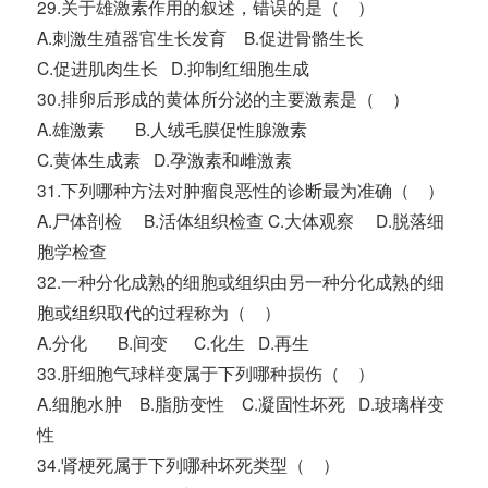
29.关于雄激素作用的叙述，错误的是（ ）
A.刺激生殖器官生长发育 B.促进骨骼生长
C.促进肌肉生长 D.抑制红细胞生成
30.排卵后形成的黄体所分泌的主要激素是（ ）
A.雄激素 B.人绒毛膜促性腺激素
C.黄体生成素 D.孕激素和雌激素
31.下列哪种方法对肿瘤良恶性的诊断最为准确（ ）
A.尸体剖检 B.活体组织检查 C.大体观察 D.脱落细
胞学检查
32.一种分化成熟的细胞或组织由另一种分化成熟的细
胞或组织取代的过程称为（ ）
A.分化 B.间变 C.化生 D.再生
33.肝细胞气球样变属于下列哪种损伤（ ）
A.细胞水肿 B.脂肪变性 C.凝固性坏死 D.玻璃样变
性
34.肾梗死属于下列哪种坏死类型（ ）