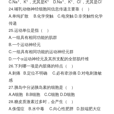
+
+
+
+
+
-
-
C.Na
、K
，尤其是K
D.Na
、K
、Cl
，尤其是Cl
24.哺乳动物神经细胞间信息传递主要靠（ ）
A.单纯扩散 B.化学突触 C.电突触 D.非突触性化学
传递
25.运动单位是指（ ）
A.一组具有相同功能的肌群
B.一个运动神经元
C.一组具有相同功能的运动神经元群
D.一个α运动神经元及其所支配的全部肌纤维
26.下列哪一项是内脏痛的特点（ ）
A.刺痛 B.定位不明确 C.必有牵涉痛 D.对电刺激敏
感
27.胰岛中分泌胰岛素的细胞是（ ）
A.A细胞 B.B细胞 C.C细胞 D.D细胞
28.糖皮质激素过多时，会产生（ ）
A.侏儒症 B.水中毒 C.向心性肥胖 D.肢端肥大症