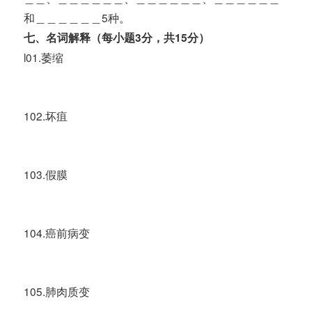
和＿＿＿＿＿＿5种。
七、名词解释（每小题3分，共15分）
l01.萎缩
102.坏疽
103.假膜
104.癌前病变
105.肺肉质变