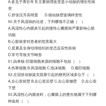
A.多见于青壮年 B.主要病理改变是小动脉的增生性病
变
C.舒张压升高明显 D.细动脉壁玻璃样变性
50.关于风湿病的论述，下列哪项不正确（ ）
A.风湿性心内膜炎引起的慢性心瓣膜病严重影响心脏
功能
B.心脏病变对患者的危害最大
C.是累及全身结缔组织的变态反应性疾病
D.常可导致关节畸形
51.由单核-巨噬细胞来源的细胞不包括（ ）
A.伤寒细胞 B.风湿细胞 C.泡沫细胞 D.瘤巨细胞
52.左冠状动脉旋支阻塞引起的梗死区域多位于（ ）
A.左心室前壁 B.左心室后壁 C.左心室侧壁 D.左心室
下壁
53.风湿性心内膜炎时，心瓣膜上的赘生物属于下列哪
种血栓（ ）