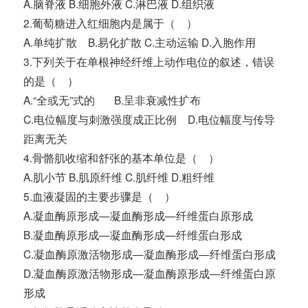
A.脑脊液 B.细胞外液 C.淋巴液 D.组织液
2.葡萄糖进入红细胞内是属于（ ）
A.单纯扩散 B.易化扩散 C.主动运输 D.入胞作用
3.下列关于在单根神经纤维上动作电位的叙述，错误
的是（ ）
A.“全或无”式的 B.呈非衰减性扩布
C.电位幅度与刺激强度成正比例 D.电位幅度与传导
距离无关
4.骨骼肌收缩和舒张的基本单位是（ ）
A.肌小节 B.肌原纤维 C.肌纤维 D.粗纤维
5.血液凝固的主要步骤是（ ）
A.凝血酶原形成—凝血酶形成—纤维蛋白原形成
B.凝血酶原形成—凝血酶形成—纤维蛋白形成
C.凝血酶原激活物形成—凝血酶形成—纤维蛋白形成
D.凝血酶原激活物形成—凝血酶原形成—纤维蛋白原
形成