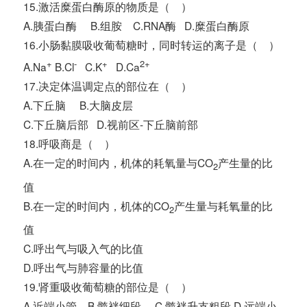
15.激活糜蛋白酶原的物质是（ ）
A.胰蛋白酶 B.组胺 C.RNA酶 D.糜蛋白酶原
16.小肠黏膜吸收葡萄糖时，同时转运的离子是（ ）
+
-
+
2+
A.Na
B.Cl
C.K
D.Ca
17.决定体温调定点的部位在（ ）
A.下丘脑 B.大脑皮层
C.下丘脑后部 D.视前区-下丘脑前部
18.呼吸商是（ ）
A.在一定的时间内，机体的耗氧量与CO
产生量的比
2
值
B.在一定的时间内，机体的CO
产生量与耗氧量的比
2
值
C.呼出气与吸入气的比值
D.呼出气与肺容量的比值
19.肾重吸收葡萄糖的部位是（ ）
A.近端小管 B.髓袢细段 C.髓袢升支粗段 D.远端小