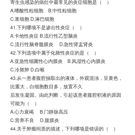
寄生虫感染的病灶中最常见的炎症细胞是（ ）
A.嗜酸性粒细胞 B.中性粒细胞
C.浆细胞 D.淋巴细胞
41.下列哪项不是渗出性炎症（ ）
A.卡他性炎症 B.流行性乙型脑炎
C.流行性脑脊髓膜炎 D.急性肾盂肾炎
42.下列选项中属于化脓性炎症的是（ ）
A.亚急性细菌性心内膜炎 B.风湿性心内膜炎
C.冷脓肿 D.白喉
43.从一患者腹腔抽取出的液体，外观混浊，呈黄色，
比重大，白细胞数目多，放置不久
后发生凝固。由此判断，引起该患者腹腔积液的原因
可能为（ ）
A.心力衰竭 B.门静脉高压
C.营养不良 D.腹膜炎
44.关于肿瘤间质的描述，下列哪项是错误的（ ）