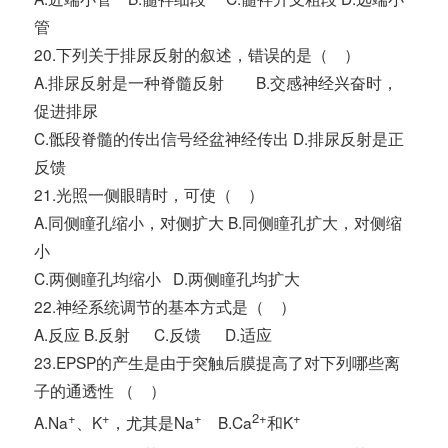
管
20.下列关于排尿反射的叙述，错误的是（ ）
A.排尿反射是一种脊髓反射 B.交感神经兴奋时，
促进排尿
C.骶段脊髓的传出信号经盆神经传出 D.排尿反射是正
反馈
21.光照一侧眼睛时，可使（ ）
A.同侧瞳孔缩小，对侧扩大 B.同侧瞳孔扩大，对侧缩
小
C.两侧瞳孔均缩小 D.两侧瞳孔均扩大
22.神经系统调节的基本方式是（ ）
A.反应 B.反射 C.反馈 D.适应
23.EPSP的产生是由于突触后膜提高了对下列哪些离
子的通透性 （ ）
+
+
+
2+
+
A.Na
、K
，尤其是Na
B.Ca
和K