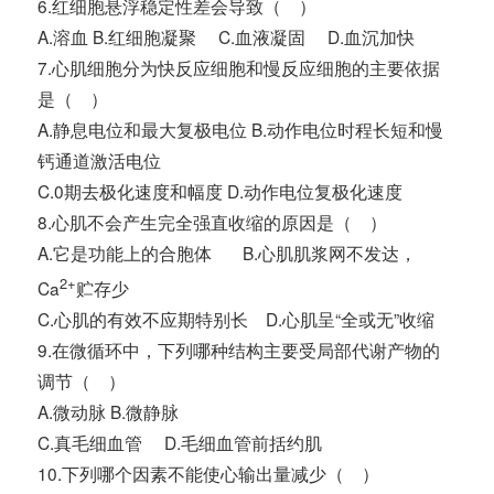
6.红细胞悬浮稳定性差会导致（ ）
A.溶血 B.红细胞凝聚 C.血液凝固 D.血沉加快
7.心肌细胞分为快反应细胞和慢反应细胞的主要依据
是（ ）
A.静息电位和最大复极电位 B.动作电位时程长短和慢
钙通道激活电位
C.0期去极化速度和幅度 D.动作电位复极化速度
8.心肌不会产生完全强直收缩的原因是（ ）
A.它是功能上的合胞体 B.心肌肌浆网不发达，
2+
Ca
贮存少
C.心肌的有效不应期特别长 D.心肌呈“全或无”收缩
9.在微循环中，下列哪种结构主要受局部代谢产物的
调节（ ）
A.微动脉 B.微静脉
C.真毛细血管 D.毛细血管前括约肌
10.下列哪个因素不能使心输出量减少（ ）