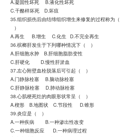
A.凝固性坏死 B.液化性坏死
C.干酪样坏死 D.坏疽
35.组织损伤后由结缔组织增生来修复的过程称为（
）
A.再生 B.增生 C.化生 D.不完全再生
36.槟榔肝发生于下列哪种情况下（ ）
A.肝细胞水肿 B.肝细胞脂肪变性
C.肝硬化 D.慢性肝淤血
37.左心附壁血栓脱落后可引起（ ）
A.门静脉栓塞 B.脑动脉栓塞
C.肝静脉栓塞 D.肺动脉栓塞
38.心肌梗死灶的肉眼形状常呈（ ）
A.楔形 B.地图状 C.节段性 D.锥形
39.炎症是（ ）
A.一种疾病 B.一种渗出性改变
C.一种细胞反应 D.一种病理过程