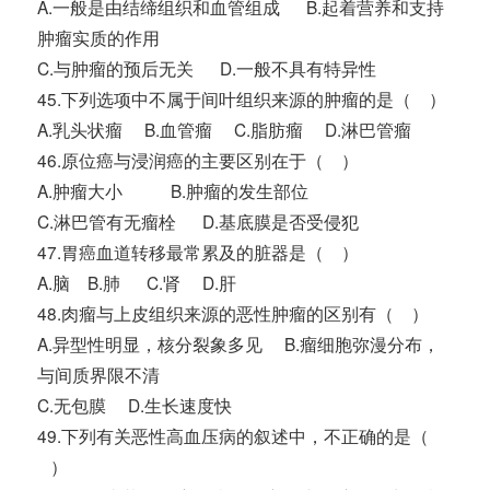
A.一般是由结缔组织和血管组成 B.起着营养和支持
肿瘤实质的作用
C.与肿瘤的预后无关 D.一般不具有特异性
45.下列选项中不属于间叶组织来源的肿瘤的是（ ）
A.乳头状瘤 B.血管瘤 C.脂肪瘤 D.淋巴管瘤
46.原位癌与浸润癌的主要区别在于（ ）
A.肿瘤大小 B.肿瘤的发生部位
C.淋巴管有无瘤栓 D.基底膜是否受侵犯
47.胃癌血道转移最常累及的脏器是（ ）
A.脑 B.肺 C.肾 D.肝
48.肉瘤与上皮组织来源的恶性肿瘤的区别有（ ）
A.异型性明显，核分裂象多见 B.瘤细胞弥漫分布，
与间质界限不清
C.无包膜 D.生长速度快
49.下列有关恶性高血压病的叙述中，不正确的是（
）