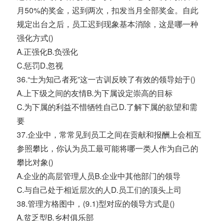
月50%的奖金，迟到两次，扣发当月全部奖金。自此
规定出台之后，员工迟到现象基本消除，这是哪一种
强化方式()
A.正强化B.负强化
C.惩罚D.忽视
36.“士为知己者死”这一古训反映了有效的领导始于()
A.上下级之间的友情B.为下属设定崇高的目标
C.为下属的利益不惜牺牲自己D.了解下属的欲望和需
要
37.企业中，常常见到员工之间在贡献和报酬上会相互
参照攀比，你认为员工最可能将哪一类人作为自己的
攀比对象()
A.企业的高层管理人员B.企业中其他部门的领导
C.与自己处于相近层次的人D.员工们的顶头上司
38.管理方格图中，(9.1)型对应的领导方式是()
A.贫乏型B.乡村俱乐部