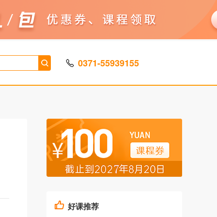
0371-55939155
好课推荐