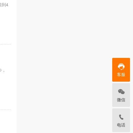
前到4
步，
客服
微信
电话