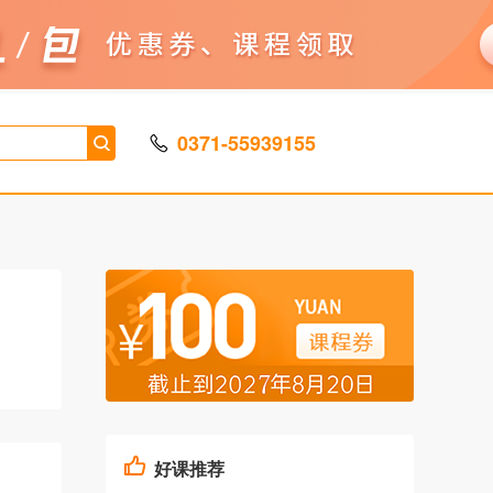
0371-55939155
好课推荐