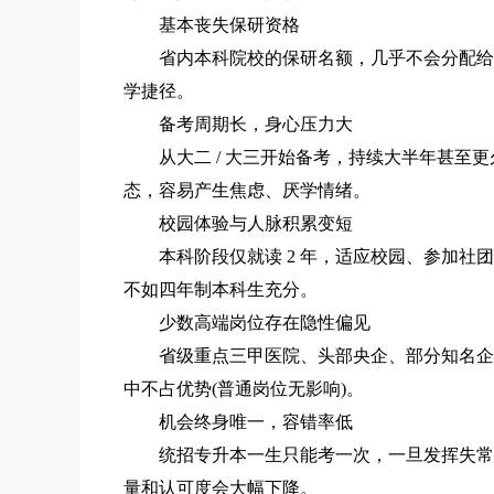
基本丧失保研资格
省内本科院校的保研名额，几乎不会分配给专
学捷径。
备考周期长，身心压力大
从大二 / 大三开始备考，持续大半年甚至更
态，容易产生焦虑、厌学情绪。
校园体验与人脉积累变短
本科阶段仅就读 2 年，适应校园、参加社团
不如四年制本科生充分。
少数高端岗位存在隐性偏见
省级重点三甲医院、头部央企、部分知名企业
中不占优势(普通岗位无影响)。
机会终身唯一，容错率低
统招专升本一生只能考一次，一旦发挥失常落
量和认可度会大幅下降。