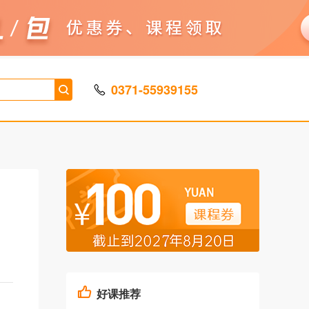
0371-55939155
好课推荐