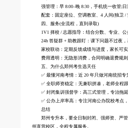
强管理：早 8:00–晚 8:30，手机统一收管;
配套：固定座位、空调教室、4 人间(独卫 / 空
四、服务(全流程，直到录取)
1V1 择校 / 志愿指导：结合分数、专业、公办
24h 答疑群 + 助教跟盯：课下问题不过夜
家校联动：定期反馈成绩与进度，家长可实
费用透明：无隐形消费，合同明确退费规则
五、为什么郑州考生选天任
✅ 最懂河南考情：近 20 年只做河南统招
✅ 全职师资稳定：无兼职拼凑，老师全程跟
✅ 封闭集训强督学：高三式管理，专治拖延
✅ 公办上岸率高：专注河南公办院校考点，
总结
郑州专升本，要全日制封闭、强师资、严管理、冲
州直营校区，全程专属服务。