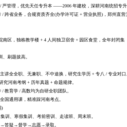
 严管理，优先天任专升本 ——2006 年建校，深耕河南统招专
考 / 跨省业务，合规资质齐全(办学许可证 + 营业执照)，郑州直营
区，独栋教学楼 + 4 人间独卫宿舍 + 园区食堂，全年封闭集
训、刷题拔高。
全全职、无兼职、不中途换，研究生学历 + 专八 / 专业对口
河南考纲 + 历年真题 + 命题规律。
 教育学 / 高数均为自研全职团队。
全国通用课，精准踩河南考点。
)
秋季集训、寒假集训、考前密训、走读班、周末班。
→答疑→督学→志愿→录取。