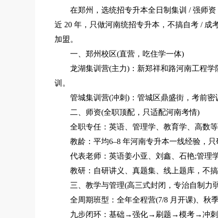
在郑州，选统招专升本全日制集训 / 强师资 /
近 20 年，只做河南统招专升本，不搞自考 / 成
加盟。
一、郑州校区(直营，吃住学一体)
龙湖集训营(主力)：新郑祥和路河南工程学院南
训。
管城集训营(冲刺)：管城区鼎盛街，考前密
二、师资(全职顶配，只适配河南考情)
全职专任：英语、管理学、教育学、高数等主讲
教龄：平均6–8 年河南专升本一线经验，只研究
代表老师：英语姜小亚、刘鑫、石艳;管理学 /
教研：自研讲义、真题集、线上题库，不搞
三、教学与管理(高三式封闭，专治自制力弱
全周期班型：全年全程营(7/8 月开课)、
九步闭环：基础→强化→刷题→模考→冲刺