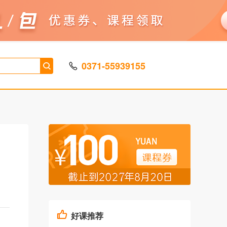
0371-55939155
好课推荐