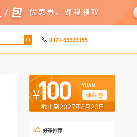
0371-55939155
好课推荐