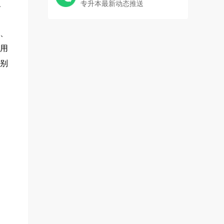
专升本最新动态推送
、
、
用
别