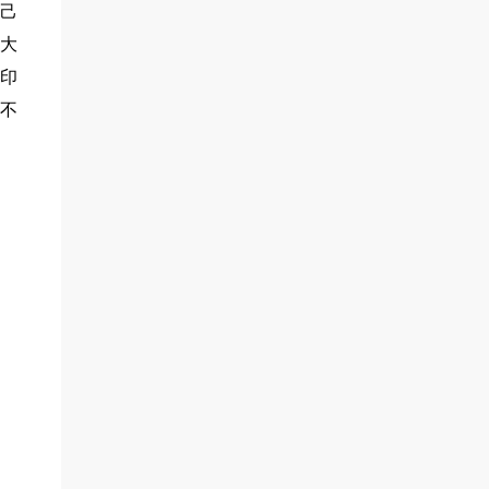
己
大
印
不