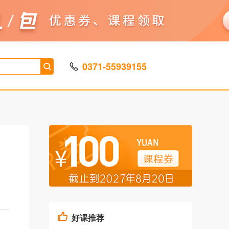
0371-55939155
好课推荐