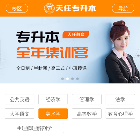
校区
导航
公共英语
经济学
管理学
法学
大学语文
美术学
高等数学
教育心理学
生理病理解剖学