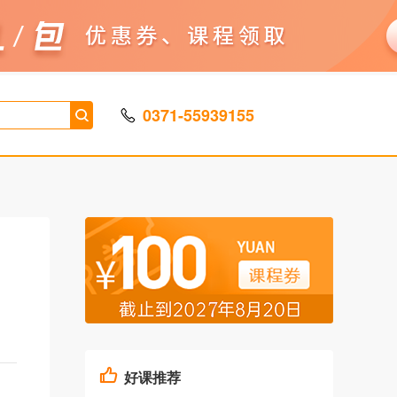
0371-55939155
好课推荐