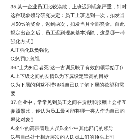
35.某一企业员工比较涣散，上班迟到现象严重，针对
这种现象领导研究决定：员工上班迟到一次，扣发当
月50%的奖金，迟到两次，扣发当月全部奖金。自此
规定出台之后，员工迟到现象基本消除，这是哪一种
强化方式()
A.正强化B.负强化
C.惩罚D.忽视
36.“士为知己者死”这一古训反映了有效的领导始于()
A.上下级之间的友情B.为下属设定崇高的目标
C.为下属的利益不惜牺牲自己D.了解下属的欲望和需
要
37.企业中，常常见到员工之间在贡献和报酬上会相互
参照攀比，你认为员工最可能将哪一类人作为自己的
攀比对象()
A.企业的高层管理人员B.企业中其他部门的领导
C.与自己处于相近层次的人D.员工们的顶头上司