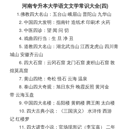
河南专升本大学语文文学常识大全(四)
1.佛教四大名山：五台山 峨眉山 普陀山 九华山
2. 中国四大发明：指南针 造纸术 印刷术 火药
3. 中医四诊：望 闻 问 切
4. 戏曲四行当：生 旦 净 丑
5. 道教四大名山：湖北武当山 江西龙虎山 四川青
城山 安徽齐云山
6. 四大石窟：云冈石窟 龙门石窟 麦积山石窟 敦
煌莫高窟
7. 黄山四绝：奇松 怪石 云海 温泉
8. 泰山四大奇观：旭日东升 晚霞反照 黄河金
带 云海玉盘
9. 中国四大名楼；岳阳楼 黄鹤楼 腾王阁 太白楼
10. 四大古典小说：《三国演义》 水浒传 西游
记 红楼梦
11. 四大谴责小说：官场现形记（李宝嘉） 二年