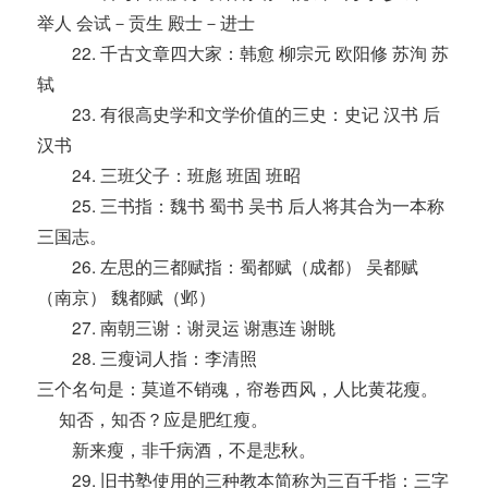
举人 会试－贡生 殿士－进士
22. 千古文章四大家：韩愈 柳宗元 欧阳修 苏洵 苏
轼
23. 有很高史学和文学价值的三史：史记 汉书 后
汉书
24. 三班父子：班彪 班固 班昭
25. 三书指：魏书 蜀书 吴书 后人将其合为一本称
三国志。
26. 左思的三都赋指：蜀都赋（成都） 吴都赋
（南京） 魏都赋（邺）
27. 南朝三谢：谢灵运 谢惠连 谢眺
28. 三瘦词人指：李清照
三个名句是：莫道不销魂，帘卷西风，人比黄花瘦。
知否，知否？应是肥红瘦。
新来瘦，非千病酒，不是悲秋。
29. 旧书塾使用的三种教本简称为三百千指：三字