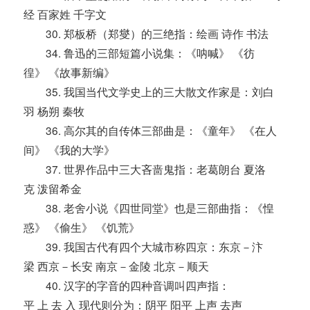
经 百家姓 千字文
30. 郑板桥（郑燮）的三绝指：绘画 诗作 书法
34. 鲁迅的三部短篇小说集：《呐喊》 《彷
徨》 《故事新编》
35. 我国当代文学史上的三大散文作家是：刘白
羽 杨朔 秦牧
36. 高尔其的自传体三部曲是：《童年》 《在人
间》 《我的大学》
37. 世界作品中三大吝啬鬼指：老葛朗台 夏洛
克 泼留希金
38. 老舍小说《四世同堂》也是三部曲指：《惶
惑》 《偷生》 《饥荒》
39. 我国古代有四个大城市称四京：东京－汴
梁 西京－长安 南京－金陵 北京－顺天
40. 汉字的字音的四种音调叫四声指：
平 上 去 入 现代则分为：阴平 阳平 上声 去声