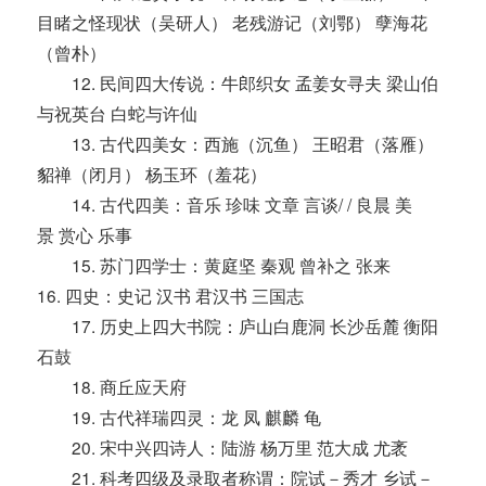
目睹之怪现状（吴研人） 老残游记（刘鄂） 孽海花
（曾朴）
12. 民间四大传说：牛郎织女 孟姜女寻夫 梁山伯
与祝英台 白蛇与许仙
13. 古代四美女：西施（沉鱼） 王昭君（落雁）
貂禅（闭月） 杨玉环（羞花）
14. 古代四美：音乐 珍味 文章 言谈/ / 良晨 美
景 赏心 乐事
15. 苏门四学士：黄庭坚 秦观 曾补之 张来
16. 四史：史记 汉书 君汉书 三国志
17. 历史上四大书院：庐山白鹿洞 长沙岳麓 衡阳
石鼓
18. 商丘应天府
19. 古代祥瑞四灵：龙 凤 麒麟 龟
20. 宋中兴四诗人：陆游 杨万里 范大成 尤袤
21. 科考四级及录取者称谓：院试－秀才 乡试－