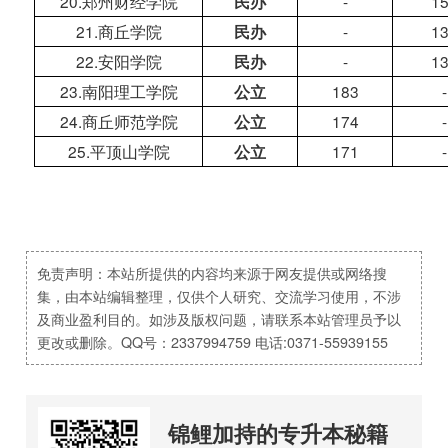
20.郑州财经学院
-
1
民办
21.商丘学院
-
1
民办
22.安阳学院
-
1
民办
23.南阳理工学院
183
-
公立
24.商丘师范学院
174
-
公立
25.平顶山学院
171
-
公立
免责声明：本站所提供的内容均来源于网友提供或网络搜
集，由本站编辑整理，仅供个人研究、交流学习使用，不涉
及商业盈利目的。如涉及版权问题，请联系本站管理员予以
更改或删除。QQ号：2337994759 电话:0371-55939155
锦鲤加持的专升本秘籍