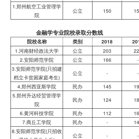
1.郑州航空工业管理学
公立
150
1
院
金融学专业院校录取分数线
院校名称
类别
2018
20
1.河南财经政法大学
公立
203
2
2.安阳师范学院
公立
166
-
3.安阳师范学院(只招建
公立
-
-
档立卡贫困家庭考生)
4.郑州西亚斯学院
民办
145
1
5.郑州升达经贸管理学
民办
124
1
院
6.黄河科技学院
民办
112
1
7.商丘工学院
民办
-
1
8.安阳师范学院(只招收
公立
-
-