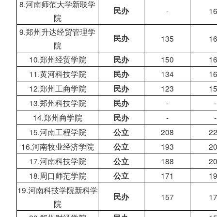
8.河南师范大学新联学
民办
-
1
院
9.郑州升达经贸管理学
民办
135
1
院
10.郑州经贸学院
150
1
民办
11.黄河科技学院
134
1
民办
12.郑州工商学院
123
1
民办
13.郑州科技学院
-
-
民办
14.郑州商学院
-
-
民办
15.河南工程学院
208
2
公立
16.河南牧业经济学院
193
2
公立
17.河南科技学院
188
2
公立
18.周口师范学院
171
1
公立
19.河南科技学院新科学
民办
157
1
院