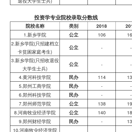
退役大学生士兵)
投资学专业院校录取分数线
院校名称
类别
2018
20
1.新乡学院
106
1
公立
2.新乡学院(只招建档立
公立
-
-
卡贫困家庭考生)
3.新乡学院(只招收退役
公立
-
-
大学生士兵)
4.黄河科技学院
114
1
民办
5.郑州工商学院
-
-
民办
6.郑州科技学院
-
-
民办
7.郑州师范学院
138
1
公立
8.河南牧业经济学院
140
1
公立
9.郑州财经学院
-
1
民办
10.河南牧业经济学院