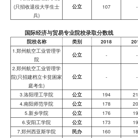
(只招收退役大学生士
公立
107
-
兵)
国际经济与贸易专业院校录取分数线
院校名称
类别
2018
20
1.郑州航空工业管理学
公立
-
-
院
2.郑州航空工业管理学
院(只招建档立卡贫困家
公立
-
-
庭考生)
3.洛阳理工学院
194
2
公立
4.南阳师范学院
178
2
公立
5.新乡学院
176
1
公立
6.安阳工学院
173
1
公立
7.郑州西亚斯学院
160
1
民办