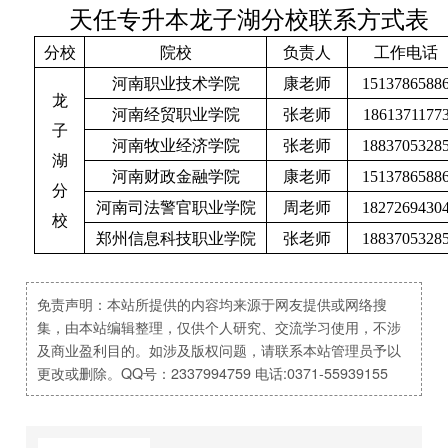
天任专升本龙子湖分校联系方式表
分校
院校
负责人
工作电话
河南职业技术学院
康老师
1513786588
龙
河南经贸职业学院
张老师
1861371177
子
河南牧业经济学院
张老师
1883705328
湖
河南财政金融学院
康老师
1513786588
分
河南司法警官职业学院
周老师
1827269430
校
郑州信息科技职业学院
张老师
1883705328
免责声明：本站所提供的内容均来源于网友提供或网络搜
集，由本站编辑整理，仅供个人研究、交流学习使用，不涉
及商业盈利目的。如涉及版权问题，请联系本站管理员予以
更改或删除。QQ号：2337994759 电话:0371-55939155