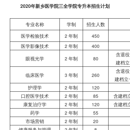
2020年新乡医学院三全学院专升本招生计划
专业名称
学制
招生人数
医学检验技术
2 年制
450
医学影像技术
2 年制
400
含退役
眼视光学
2 年制
80
建档立
含退役
临床医学
3 年制
260
建档立
护理学
2 年制
120
口腔医学技术
2 年制
85
含建档
康复治疗学
2 年制
120
含建档
药学
2 年制
55
市场营销
2 年制
20
健康服务与管理
2 年制
8