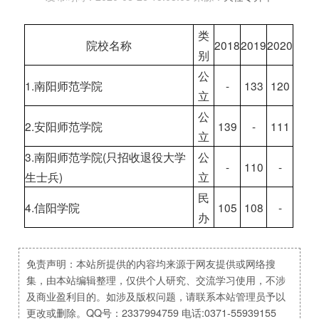
类
院校名称
2018
2019
2020
别
公
1.南阳师范学院
-
133
120
立
公
2.安阳师范学院
139
-
111
立
3.南阳师范学院(只招收退役大学
公
-
110
-
生士兵)
立
民
4.信阳学院
105
108
-
办
免责声明：本站所提供的内容均来源于网友提供或网络搜
集，由本站编辑整理，仅供个人研究、交流学习使用，不涉
及商业盈利目的。如涉及版权问题，请联系本站管理员予以
更改或删除。QQ号：2337994759 电话:0371-55939155