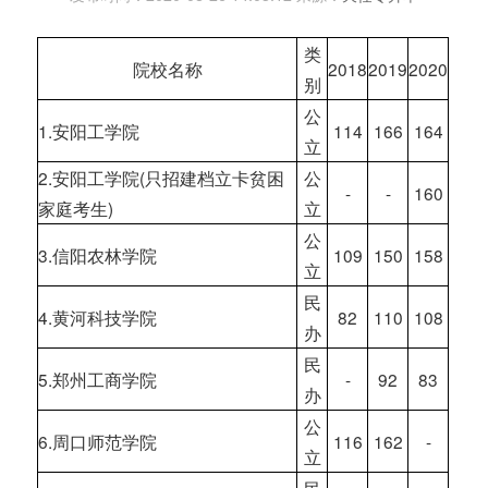
类
院校名称
2018
2019
2020
别
公
1.安阳工学院
114
166
164
立
2.安阳工学院(只招建档立卡贫困
公
-
-
160
家庭考生)
立
公
3.信阳农林学院
109
150
158
立
民
4.黄河科技学院
82
110
108
办
民
5.郑州工商学院
-
92
83
办
公
6.周口师范学院
116
162
-
立