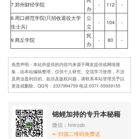
民
7.郑州财经学院
-
112
-
办
8.周口师范学院(只招收退役大学
公
-
104
-
生士兵)
立
民
9.商丘学院
-
80
-
办
免责声明：本站所提供的内容均来源于网友提供或网络搜
集，由本站编辑整理，仅供个人研究、交流学习使用，不涉
及商业盈利目的。如涉及版权问题，请联系本站管理员予以
更改或删除。QQ号：2337994759 电话:0371-55939155
锦鲤加持的专升本秘籍
微信：hntrzsb
⇐ 扫描二维码免费送