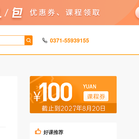
0371-55939155
好课推荐