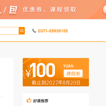
0371-55939155
好课推荐