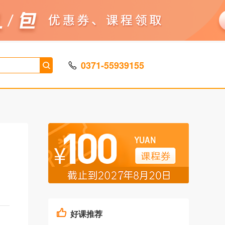
0371-55939155
好课推荐